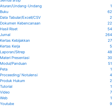
Semua arsip
Aturan/Undang-Undang
1
Buku
62
Data Tabular/Excell/CSV
2
Dokumen Kebencanaan
22
Hasil Riset
54
Jurnal
264
Kertas Kebijakkan
27
Kertas Kerja
5
Laporan/Sitrep
48
Materi Presentasi
30
Modul/Panduan
51
Peta
1
Proceeding/ Notulensi
4
Produk Hukum
2
Tutorial
1
Video
7
Web
1
Youtube
9