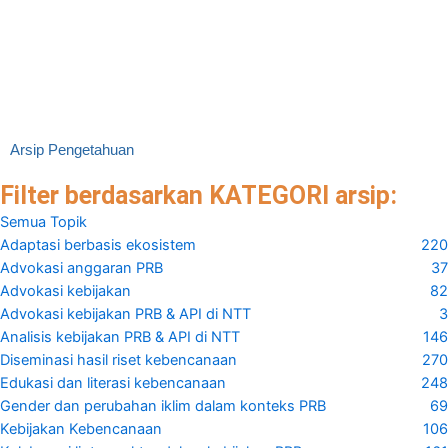
Worldwide
2023
Sarah Sunn Bush dan Amanda Clayton
Cambridge University Press atas nama American Political Science
Association (APSA)
Arsip Pengetahuan
Filter berdasarkan KATEGORI arsip:
Semua Topik
Adaptasi berbasis ekosistem
220
Advokasi anggaran PRB
37
Advokasi kebijakan
82
Advokasi kebijakan PRB & API di NTT
3
Analisis kebijakan PRB & API di NTT
146
Diseminasi hasil riset kebencanaan
270
Edukasi dan literasi kebencanaan
248
Gender dan perubahan iklim dalam konteks PRB
69
Kebijakan Kebencanaan
106