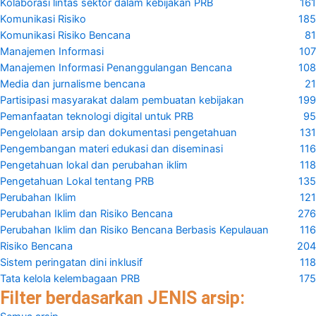
Kolaborasi lintas sektor dalam kebijakan PRB
161
Komunikasi Risiko
185
Komunikasi Risiko Bencana
81
Manajemen Informasi
107
Manajemen Informasi Penanggulangan Bencana
108
Media dan jurnalisme bencana
21
Partisipasi masyarakat dalam pembuatan kebijakan
199
Pemanfaatan teknologi digital untuk PRB
95
Pengelolaan arsip dan dokumentasi pengetahuan
131
Pengembangan materi edukasi dan diseminasi
116
Pengetahuan lokal dan perubahan iklim
118
Pengetahuan Lokal tentang PRB
135
Perubahan Iklim
121
Perubahan Iklim dan Risiko Bencana
276
Perubahan Iklim dan Risiko Bencana Berbasis Kepulauan
116
Risiko Bencana
204
Sistem peringatan dini inklusif
118
Tata kelola kelembagaan PRB
175
Filter berdasarkan JENIS arsip: