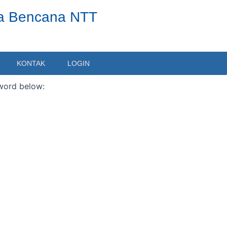
ta Bencana NTT
KONTAK
LOGIN
sword below: