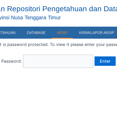
n Repositori Pengetahuan dan Da
insi Nusa Tenggara Timur
ETAHUAN
DATABASE
ARSIP
KIRIM/LAPOR ARSIP
t is password protected. To view it please enter your pas
Password: