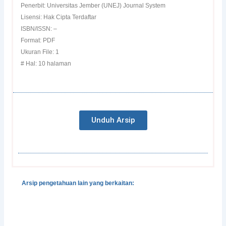
Penerbit: Universitas Jember (UNEJ) Journal System
Lisensi: Hak Cipta Terdaftar
ISBN/ISSN: –
Format: PDF
Ukuran File: 1
# Hal: 10 halaman
Unduh Arsip
Arsip pengetahuan lain yang berkaitan:
Dialektika Pengetahuan Lokal dan Ilmiah dalam
Pengelolaan Lingkungan: Mungkinkah tanpa
Transdisiplin?