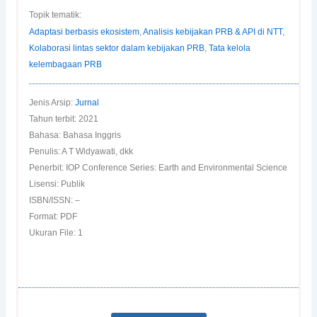
Topik tematik:
Adaptasi berbasis ekosistem
,
Analisis kebijakan PRB & API di NTT
,
Kolaborasi lintas sektor dalam kebijakan PRB
,
Tata kelola
kelembagaan PRB
Jenis Arsip:
Jurnal
Tahun terbit: 2021
Bahasa: Bahasa Inggris
Penulis: A T Widyawati, dkk
Penerbit: IOP Conference Series: Earth and Environmental Science
Lisensi: Publik
ISBN/ISSN: –
Format: PDF
Ukuran File: 1