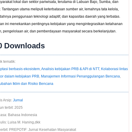
yarakat lokal dan sektor pariwisata, terutama di Labuan Bajo, Sumba, dan
r. Tantangan utama meliputi keterbatasan sumber air, lemahnya tata kelola,
dahnya penggunaan teknologi adaptif, dan kapasitas daerah yang terbatas.
ian ini menekankan pentingnya kebijakan yang mengintegrasikan ketahanan
im, pengelolaan air, dan pemberdayaan masyarakat secara berkelanjutan.
0
Downloads
k tematik:
ptasi berbasis ekosistem
,
Analisis kebijakan PRB & API di NTT
,
Kolaborasi lintas
tor dalam kebijakan PRB
,
Manajemen Informasi Penanggulangan Bencana
,
ubahan Iklim dan Risiko Bencana
is Arsip:
Jurnal
un terbit: 2025
asa: Bahasa Indonesia
ulis: Luisa M. Haning,dkk
erbit: PREPOTIF: Jurnal Kesehatan Masyarakat