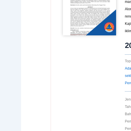
mas
Alo
ren
Kaj
ikl
2
Topi
Ada
sek
Per
Jen
Tah
Bah
Pen
Pen