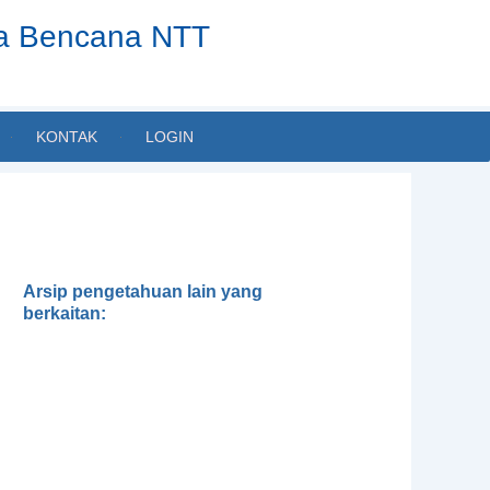
ta Bencana NTT
KONTAK
LOGIN
Arsip pengetahuan lain yang
berkaitan:
Gender, Development and
Disasters
Pedoman Pengintegrasian
Gender dalam Klaster