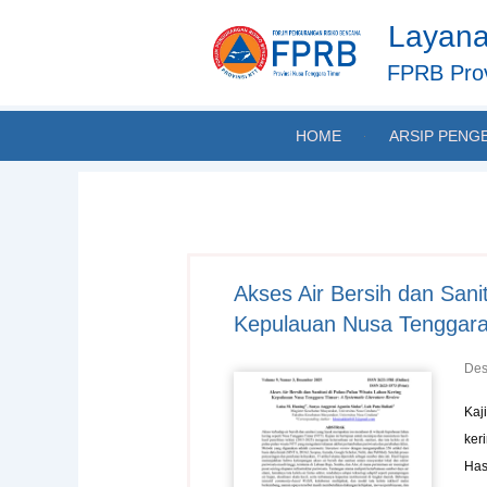
Skip
Layana
to
content
FPRB Prov
HOME
ARSIP PENG
Akses Air Bersih dan Sani
Kepulauan Nusa Tenggara 
Des
Kaj
ker
Has