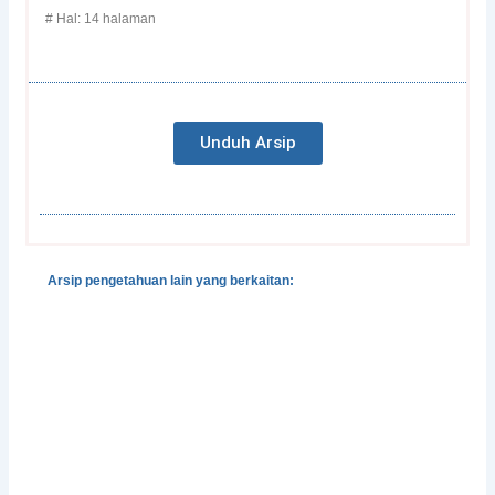
# Hal: 14 halaman
Unduh Arsip
Arsip pengetahuan lain yang berkaitan:
Dialektika Pengetahuan Lokal dan Ilmiah dalam
Pengelolaan Lingkungan: Mungkinkah tanpa
Transdisiplin?
Kerentanan terhadap Iklim dan Analisa Kapasitas