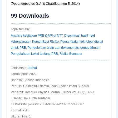
(Popandopoulos G. A. & Chatziioannou E.,2014)
99
Downloads
Topik tematik:
Analisis kebijakan PRB & API di NTT
,
Diseminasi hasil riset
kebencanaan
,
Komunikasi Risiko
,
Pemanfaatan teknologi digital
untuk PRB
,
Pengelolaan arsip dan dokumentasi pengetahuan
,
Pengetahuan Lokal tentang PRB
,
Risiko Bencana
Jenis Arsip:
Jurnal
Tahun terbit: 2022
Bahasa: Bahasa Indonesia
Penulis: Halimatul Aslamia , Zainul Arifin Imam Supardi
Penerbit: Jambura Physics Journal (2022) Vol. 4 (1): 14-27
Lisensi: Hak Cipta Terdaftar
ISBN/ISSN: p-ISSN: 2654-9107 e-ISSN: 2721-5687
Format: PDF
Ukuran File: 1