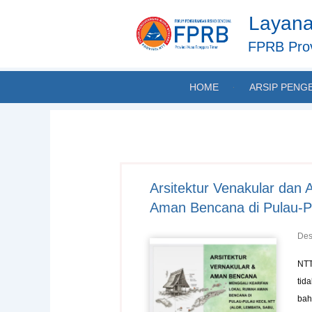
Skip
Layana
to
content
FPRB Prov
HOME
ARSIP PENG
Arsitektur Venakular dan
Aman Bencana di Pulau-Pu
Des
NTT
tid
bah