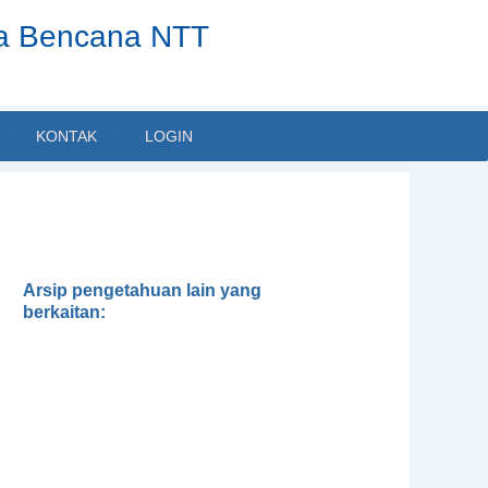
ta Bencana NTT
KONTAK
LOGIN
Arsip pengetahuan lain yang
berkaitan:
Dialektika Pengetahuan Lokal
dan Ilmiah dalam Pengelolaan
Lingkungan: Mungkinkah tanpa
Transdisiplin?
Kerentanan terhadap Iklim dan
Analisa Kapasitas