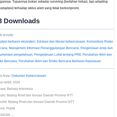
gannya. Tujuannya bukan sekadar surviving (bertahan hidup), tapi adapting
radaptasi) terhadap siklus alam yang tidak berkompromi.
3
Downloads
k tematik:
ptasi berbasis ekosistem
,
Edukasi dan literasi kebencanaan
,
Komunikasi Risiko
cana
,
Manajemen Informasi Penanggulangan Bencana
,
Pengelolaan arsip dan
umentasi pengetahuan
,
Pengetahuan Lokal tentang PRB
,
Perubahan Iklim dan
iko Bencana
,
Perubahan Iklim dan Risiko Bencana Berbasis Kepulauan
is Arsip:
Dokumen Kebencanaan
un terbit: 2026
asa: Bahasa Indonesia
ulis: Bidang Riset dan Inovasi Daerah Provinsi NTT
erbit: Bidang Riset dan Inovasi Daerah Provinsi NTT
nsi: Publik
N/ISSN: –