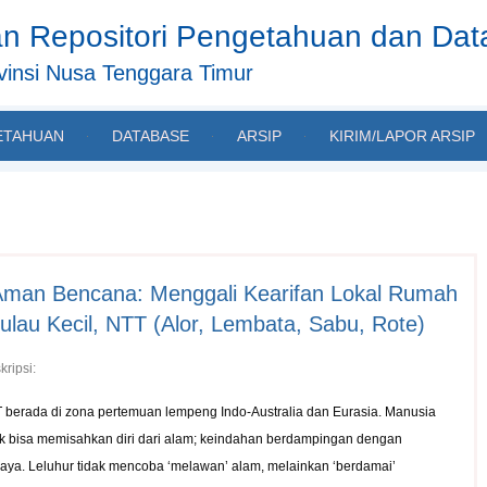
n Repositori Pengetahuan dan Da
insi Nusa Tenggara Timur
ETAHUAN
DATABASE
ARSIP
KIRIM/LAPOR ARSIP
 Aman Bencana: Menggali Kearifan Lokal Rumah
lau Kecil, NTT (Alor, Lembata, Sabu, Rote)
kripsi:
 berada di zona pertemuan lempeng Indo-Australia dan Eurasia. Manusia
ak bisa memisahkan diri dari alam; keindahan berdampingan dengan
aya. Leluhur tidak mencoba ‘melawan’ alam, melainkan ‘berdamai’