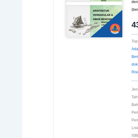
den
(be
4
Topi
Ada
Ben
dok
Ris
Jen
Tah
Bah
Pen
Pen
Lise
ISB