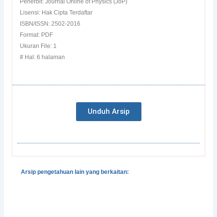
Penerbit: Journal Online of Physics (JoP)
Lisensi: Hak Cipta Terdaftar
ISBN/ISSN: 2502-2016
Format: PDF
Ukuran File: 1
# Hal: 6 halaman
Unduh Arsip
Arsip pengetahuan lain yang berkaitan:
Gender, Development and Disasters