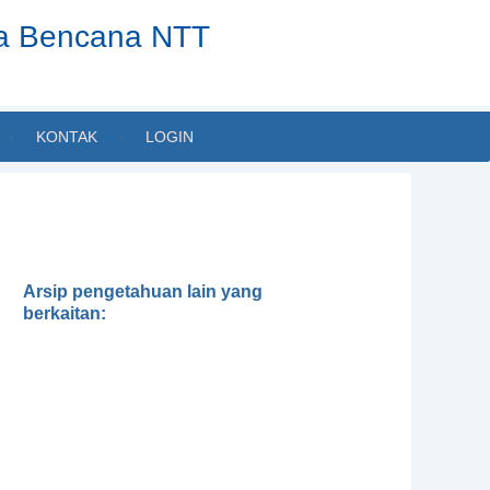
ta Bencana NTT
KONTAK
LOGIN
Arsip pengetahuan lain yang
berkaitan:
Gender, Development and
Disasters
Pedoman Pengintegrasian
Gender dalam Klaster