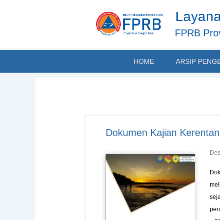
Skip
Layana
to
content
FPRB Prov
HOME
ARSIP PENG
Dokumen Kajian Kerentan
Des
Dok
mel
sej
per