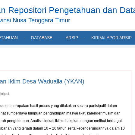
n Repositori Pengetahuan dan Da
insi Nusa Tenggara Timur
ETAHUAN
DATABASE
ARSIP
KIRIM/LAPOR ARSIP
an Iklim Desa Wadualla (YKAN)
kripsi:
umen merupakan hasil proses yang dilakukan secara partisipatif dalam
ihat sumberdaya tumpuan penghidupan masyarakat, kalender musim dan
arah penghidupan. Analisis terkait iklim dilakukan dengan melihat berbagai
ubahan yang terjadi dalam 10 – 20 tahun serta kecenderungannya dalam 10