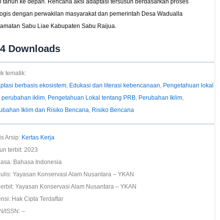
0 tahun ke depan. Rencana aksi adaptasi tersusun berdasarkan proses
logis dengan perwakilan masyarakat dan pemerintah Desa Wadualla
amatan Sabu Liae Kabupaten Sabu Raijua.
14
Downloads
k tematik:
ptasi berbasis ekosistem
,
Edukasi dan literasi kebencanaan
,
Pengetahuan lokal
 perubahan iklim
,
Pengetahuan Lokal tentang PRB
,
Perubahan Iklim
,
ubahan Iklim dan Risiko Bencana
,
Risiko Bencana
is Arsip:
Kertas Kerja
un terbit: 2023
asa: Bahasa Indonesia
ulis: Yayasan Konservasi Alam Nusantara – YKAN
erbit: Yayasan Konservasi Alam Nusantara – YKAN
ensi: Hak Cipta Terdaftar
N/ISSN: –