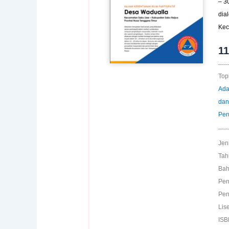
– 3
dia
Kec
1
Topi
Ada
dan
Per
Jen
Tah
Bah
Pen
Pen
Lis
ISB