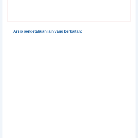
Arsip pengetahuan lain yang berkaitan:
Gender, Development and Disasters
Pedoman Pengintegrasian Gender dalam Klaster
Pengungsian dan Perlindungan
Integrasi Pencegahan dan Penangangan Kekerasan
Berbasis-Gender dalam Situasi Bencana
Perlindungan Perempuan Korban Bencana
Facing Change: Gender and Climate Change