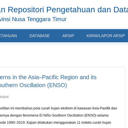
n Repositori Pengetahuan dan Da
insi Nusa Tenggara Timur
ETAHUAN
DATABASE
ARSIP
KIRIM/LAPOR ARSIP
erns in the Asia–Pacific Region and its
Southern Oscillation (ENSO)
kripsi:
elitian ini membahas pola curah hujan ekstrem di kawasan Asia-Pasifik dan
tannya dengan fenomena El Niño-Southern Oscillation (ENSO) selama
iode 1990–2019. Kajian dilakukan menggunakan 11 indeks curah hujan