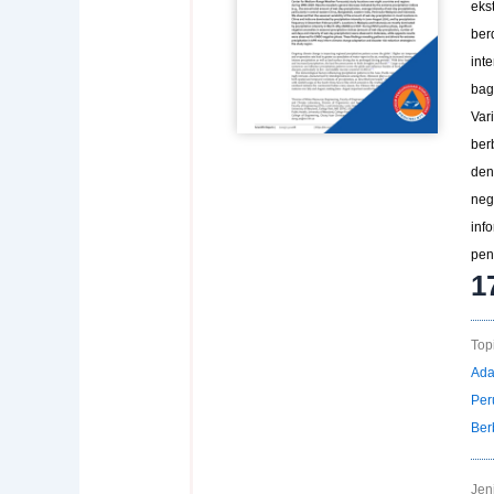
eks
ber
int
bag
Var
ber
den
neg
inf
pen
1
Topi
Ada
Per
Ber
Jen