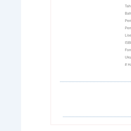
Tah
Bah
Pen
Pen
Lis
ISB
For
Uku
# H