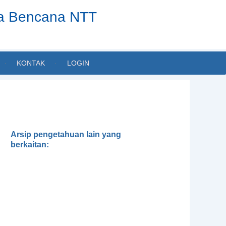
ta Bencana NTT
KONTAK
LOGIN
Arsip pengetahuan lain yang
berkaitan:
Gender, Development and
Disasters
Pedoman Pengintegrasian
Gender dalam Klaster