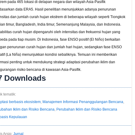
trem pada 465 lokasi di delapan negara dan wilayah Asia-Pasifik
dasarkan data ERA5. Hasil penelitian menunjukkan adanya penurunan
ensitas dan jumlah curah hujan ekstrem di beberapa wilayah seperti Tiongkok
ian timur, Bangladesh, India timur, Semenanjung Malaysia, dan Indonesia.
iabilitas curah hujan dipengaruhi oleh intensitas dan frekuensi hujan yang
beda pada tiap musim. Di Indonesia, fase ENSO positif (El Niño) berkaitan
gan penurunan curah hujan dan jumlah hari hujan, sedangkan fase ENSO
atif (La Niña) menunjukkan kondisi sebaliknya. Temuan ini memberikan
ormasi penting untuk mendukung strategi adaptasi perubahan iklim dan
gurangan risiko bencana di kawasan Asia-Pasifik.
7
Downloads
k tematik:
ptasi berbasis ekosistem
,
Manajemen Informasi Penanggulangan Bencana
,
ubahan Iklim dan Risiko Bencana
,
Perubahan Iklim dan Risiko Bencana
basis Kepulauan
is Arsip:
Jurnal