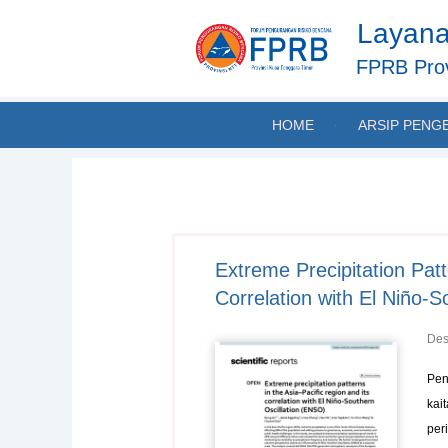
Skip
Layana
to
content
FPRB Prov
HOME
ARSIP PENG
Extreme Precipitation Patt
Correlation with El Niño‐
Des
Pen
kai
per