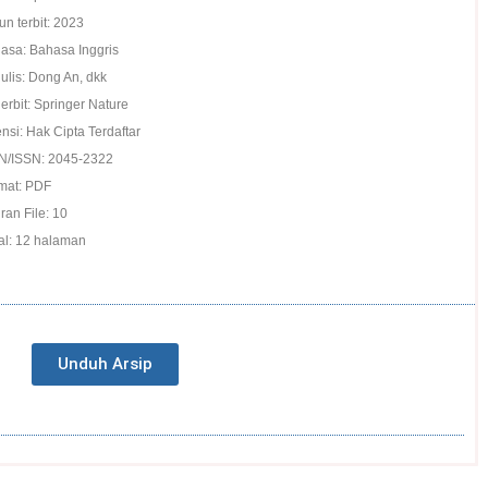
un terbit: 2023
asa: Bahasa Inggris
ulis: Dong An, dkk
erbit: Springer Nature
ensi: Hak Cipta Terdaftar
N/ISSN: 2045-2322
mat: PDF
ran File: 10
al: 12 halaman
Unduh Arsip