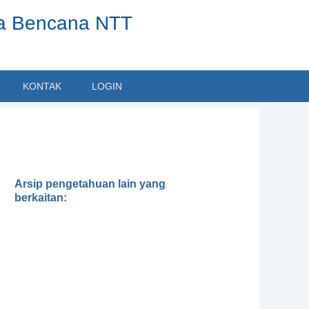
ta Bencana NTT
KONTAK
LOGIN
Arsip pengetahuan lain yang
berkaitan:
Gender, Development and
Disasters
Pedoman Pengintegrasian
Gender dalam Klaster