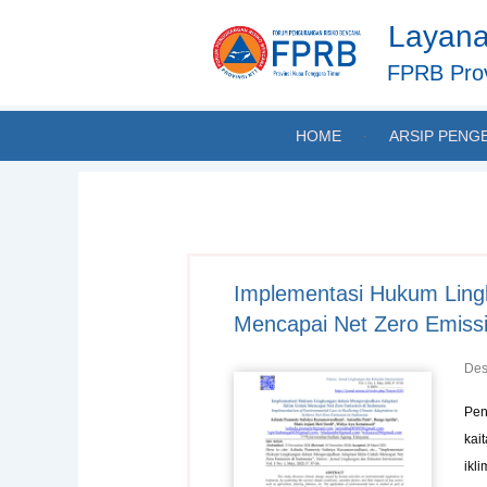
Skip
Layana
to
content
FPRB Prov
HOME
ARSIP PENG
Implementasi Hukum Ling
Mencapai Net Zero Emissi
Des
Pen
kai
ikl