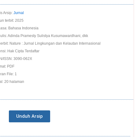
is Arsip:
Jurnal
un terbit: 2025
asa: Bahasa Indonesia
ulis: Adinda Pramesty Sulistya Kusumawardhani, dkk
erbit: Nature : Jurnal Lingkungan dan Kelautan Internasional
ensi: Hak Cipta Terdaftar
N/ISSN: 3090-062X
mat: PDF
ran File: 1
al: 20 halaman
Unduh Arsip