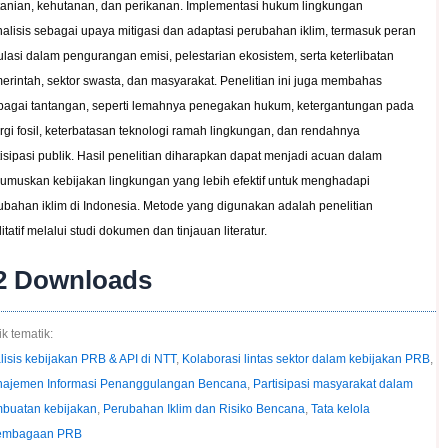
tanian, kehutanan, dan perikanan. Implementasi hukum lingkungan
nalisis sebagai upaya mitigasi dan adaptasi perubahan iklim, termasuk peran
ulasi dalam pengurangan emisi, pelestarian ekosistem, serta keterlibatan
erintah, sektor swasta, dan masyarakat. Penelitian ini juga membahas
bagai tantangan, seperti lemahnya penegakan hukum, ketergantungan pada
rgi fosil, keterbatasan teknologi ramah lingkungan, dan rendahnya
tisipasi publik. Hasil penelitian diharapkan dapat menjadi acuan dalam
umuskan kebijakan lingkungan yang lebih efektif untuk menghadapi
ubahan iklim di Indonesia. Metode yang digunakan adalah penelitian
itatif melalui studi dokumen dan tinjauan literatur.
2
Downloads
k tematik:
lisis kebijakan PRB & API di NTT
,
Kolaborasi lintas sektor dalam kebijakan PRB
,
ajemen Informasi Penanggulangan Bencana
,
Partisipasi masyarakat dalam
buatan kebijakan
,
Perubahan Iklim dan Risiko Bencana
,
Tata kelola
embagaan PRB