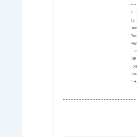
Jen
Tah
Bah
Pen
Pen
Lis
ISB
For
Uku
# H