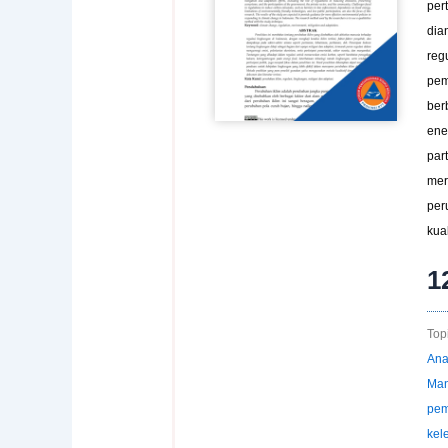
per
dia
reg
pem
ber
ene
par
mer
per
kual
1
Topi
Ana
Man
pem
kel