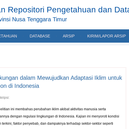
n Repositori Pengetahuan dan Da
insi Nusa Tenggara Timur
ETAHUAN
DATABASE
ARSIP
KIRIM/LAPOR ARSIP
kungan dalam Mewujudkan Adaptasi Iklim untuk
on di Indonesia
kripsi:
elitian ini membahas perubahan iklim akibat aktivitas manusia serta
tannya dengan regulasi lingkungan di Indonesia. Kajian ini menyoroti kondisi
im terkini, faktor penyebab, dan dampaknya terhadap sektor-sektor seperti