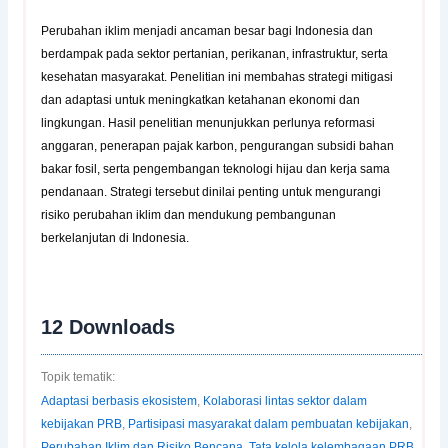
Perubahan iklim menjadi ancaman besar bagi Indonesia dan
berdampak pada sektor pertanian, perikanan, infrastruktur, serta
kesehatan masyarakat. Penelitian ini membahas strategi mitigasi
dan adaptasi untuk meningkatkan ketahanan ekonomi dan
lingkungan. Hasil penelitian menunjukkan perlunya reformasi
anggaran, penerapan pajak karbon, pengurangan subsidi bahan
bakar fosil, serta pengembangan teknologi hijau dan kerja sama
pendanaan. Strategi tersebut dinilai penting untuk mengurangi
risiko perubahan iklim dan mendukung pembangunan
berkelanjutan di Indonesia.
12
Downloads
Topik tematik:
Adaptasi berbasis ekosistem
,
Kolaborasi lintas sektor dalam
kebijakan PRB
,
Partisipasi masyarakat dalam pembuatan kebijakan
,
Perubahan Iklim dan Risiko Bencana
,
Tata kelola kelembagaan PRB