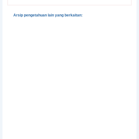
Arsip pengetahuan lain yang berkaitan:
Gender, Development and Disasters
Pedoman Pengintegrasian Gender dalam Klaster
Pengungsian dan Perlindungan
Integrasi Pencegahan dan Penangangan Kekerasan
Berbasis-Gender dalam Situasi Bencana
Perlindungan Perempuan Korban Bencana
Facing Change: Gender and Climate Change
Attitudes Worldwide