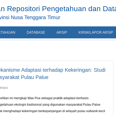
n Repositori Pengetahuan dan Da
insi Nusa Tenggara Timur
ETAHUAN
DATABASE
ARSIP
KIRIM/LAPOR ARSIP
ekanisme Adaptasi terhadap Kekeringan: Studi
yarakat Pulau Palue
kripsi:
elitian ini mengkaji Wae Poa sebagai praktik adaptasi berbasis
getahuan ekologis tradisional yang digunakan masyarakat Pulau Palue
uk menghadapi kekeringan berkepanjangan di wilayah pulau vulkanik kecil