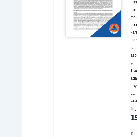
den
mel
mek
pen
kar
men
saa
asp
yan
Tra
ada
day
yan
kel
lin
1
Topi