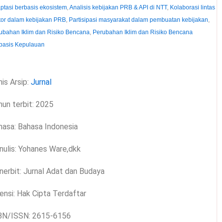
ptasi berbasis ekosistem
,
Analisis kebijakan PRB & API di NTT
,
Kolaborasi lintas
tor dalam kebijakan PRB
,
Partisipasi masyarakat dalam pembuatan kebijakan
,
ubahan Iklim dan Risiko Bencana
,
Perubahan Iklim dan Risiko Bencana
basis Kepulauan
is Arsip:
Jurnal
hun terbit: 2025
hasa: Bahasa Indonesia
nulis: Yohanes Ware,dkk
nerbit: Jurnal Adat dan Budaya
ensi: Hak Cipta Terdaftar
BN/ISSN: 2615-6156