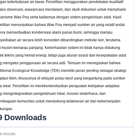
gan keterbatasan air tawar. Penelitian menggunakan pendekatan kualitatif
alui observasi, wawancara mendalam, dan studi dokumen untuk memahami
anisme Wae Poa serta kaitannya dengan sistem pengelolaan adat. Hasil
elitian menunjukkan bahwa Wae Poa menjadi sumber air yang relatif andal
ena memanfaatkan kondensasi alami panas bumi, sehingga mampu
yediakan air secara lebih konsisten dibandingkan metode lain, terutama
t musim kemarau panjang. Keberhasilan sistem ini tidak hanya didukung
ek teknis yang hemat energi, tetapi juga aturan sosial dan kesepakatan adat
g mengatur penggunaan air secara adil. Temuan ini menegaskan bahwa
ditional Ecological Knowledge (TEK) memiliki peran penting sebagai strategi
ptasi iklim, khususnya di wilayah pulau kecil yang bergantung pada sumber
a lokal. Penelitian ini merekomendasikan penguatan kebijakan adaptasi
g mengintegrasikan pengetahuan lokal, inovasi sederhana, dan
embagaan komunitas untuk mendukung ketahanan air dan keberlanjutan
gkungan.
9
Downloads
k tematik: