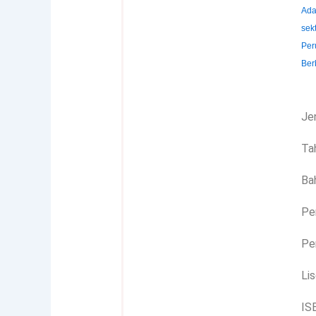
Ada
sek
Per
Ber
Jen
Ta
Ba
Pe
Pe
Lis
IS