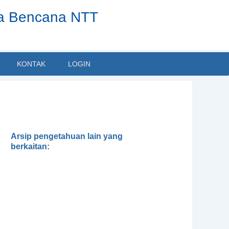
ta Bencana NTT
KONTAK
LOGIN
Arsip pengetahuan lain yang
berkaitan:
Teknik Mitigasi Banjir dan Tanah
Longsor
Modul 1: Dasar
Penanggulangan Bencana dan