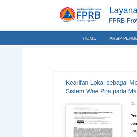
Skip
Layana
to
content
FPRB Prov
HOME
ARSIP PENG
Kearifan Lokal sebagai M
Sistem Wae Poa pada Mas
Des
Pen
pen
unt