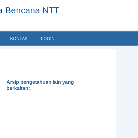
ta Bencana NTT
KONTAK
LOGIN
Arsip pengetahuan lain yang
berkaitan:
Gender, Development and
Disasters
Pedoman Pengintegrasian
Gender dalam Klaster