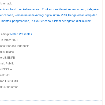
k tematik:
eminasi hasil riset kebencanaan
,
Edukasi dan literasi kebencanaan
,
Kebijakan
encanaan
,
Pemanfaatan teknologi digital untuk PRB
,
Pengelolaan arsip dan
umentasi pengetahuan
,
Risiko Bencana
,
Sistem peringatan dini inklusif
is Arsip:
Materi Presentasi
un terbit: 2021
asa: Bahasa Indonesia
ulis: BNPB
erbit: BNPB
nsi: Publik
N/ISSN: –
mat: PDF
ran File: 3 MB
al: 40 halaman