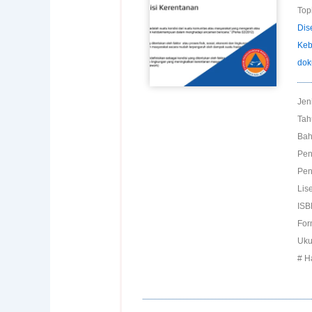
Topi
Dis
Keb
dok
Jen
Tah
Bah
Pen
Pen
Lise
ISB
For
Uku
# H