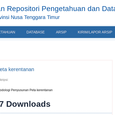
n Repositori Pengetahuan dan Da
insi Nusa Tenggara Timur
ETAHUAN
DATABASE
ARSIP
KIRIM/LAPOR ARSIP
eta kerentanan
kripsi:
odologi Penyusunan Peta kerentanan
7
Downloads