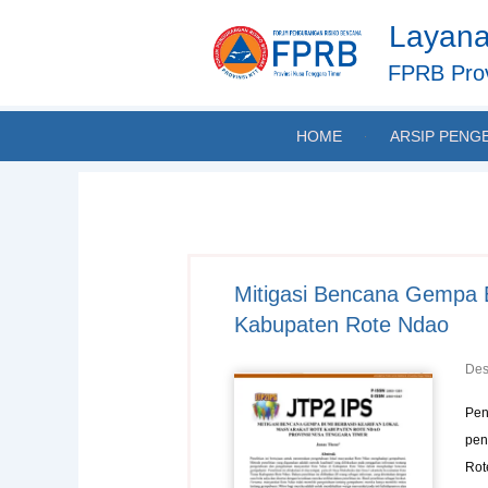
Skip
Layana
to
content
FPRB Prov
HOME
ARSIP PENG
Mitigasi Bencana Gempa B
Kabupaten Rote Ndao
Des
Pen
pen
Rot