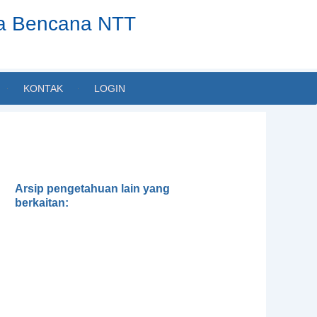
ta Bencana NTT
KONTAK
LOGIN
Arsip pengetahuan lain yang
berkaitan:
Gender, Development and
Disasters
Pedoman Pengintegrasian
Gender dalam Klaster