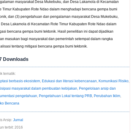
galaman masyarakat Desa Mukebuku, dan Desa Lakamola di Kecamatan
e Timur Kabupaten Rote Ndao dalam menghadapi bencana gempa bumi
tonik, dan (3) pengetahuan dan pengalaman masyarakat Desa Mukebuku,
 Desa Lakamola di Kecamatan Rote Timur Kabupaten Rote Ndao dalam
igasi bencana gempa bumi tektonik. Hasil penelitian ini dapat dijadikan
an masukan bagi masyarakat dan pemerintah setempat dalam rangka
ialisasi tentang mitigasi bencana gempa bumi tektonik.
7
Downloads
k tematik:
ptasi berbasis ekosistem
,
Edukasi dan literasi kebencanaan
,
Komunikasi Risiko
,
tisipasi masyarakat dalam pembuatan kebijakan
,
Pengelolaan arsip dan
umentasi pengetahuan
,
Pengetahuan Lokal tentang PRB
,
Perubahan Iklim
,
iko Bencana
is Arsip:
Jurnal
un terbit: 2016