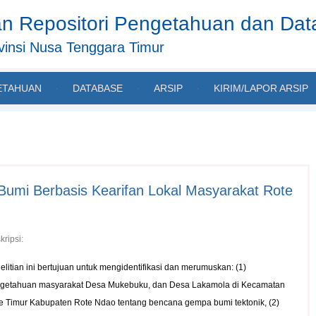
n Repositori Pengetahuan dan Da
insi Nusa Tenggara Timur
ETAHUAN
DATABASE
ARSIP
KIRIM/LAPOR ARSIP
umi Berbasis Kearifan Lokal Masyarakat Rote
kripsi:
elitian ini bertujuan untuk mengidentifikasi dan merumuskan: (1)
getahuan masyarakat Desa Mukebuku, dan Desa Lakamola di Kecamatan
e Timur Kabupaten Rote Ndao tentang bencana gempa bumi tektonik, (2)