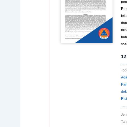
pen
Rot
tek
dan
mit
bah
sos
12
Topi
Ada
Par
dok
Ris
Jen
Tah