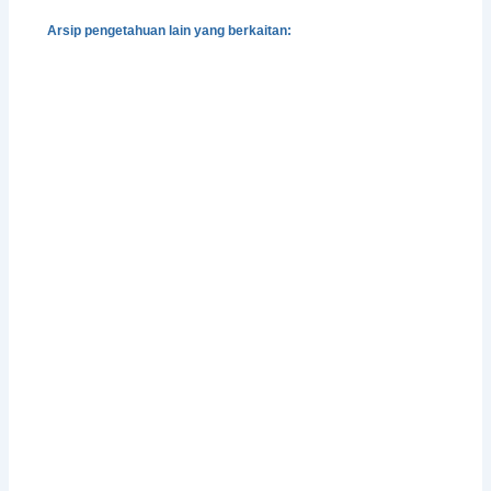
Arsip pengetahuan lain yang berkaitan:
Gender, Development and Disasters
Pedoman Pengintegrasian Gender dalam Klaster
Pengungsian dan Perlindungan
Integrasi Pencegahan dan Penangangan Kekerasan
Berbasis-Gender dalam Situasi Bencana
Perlindungan Perempuan Korban Bencana
Facing Change: Gender and Climate Change
Attitudes Worldwide
Mengintegrasikan Gender dalam Aksi Iklim: Peluang