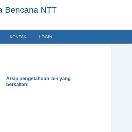
ta Bencana NTT
KONTAK
LOGIN
Arsip pengetahuan lain yang
berkaitan:
Gender, Development and
Disasters
Pedoman Pengintegrasian
Gender dalam Klaster