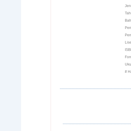
Jen
Tah
Bah
Pen
Pen
Lise
ISB
For
Uku
# H