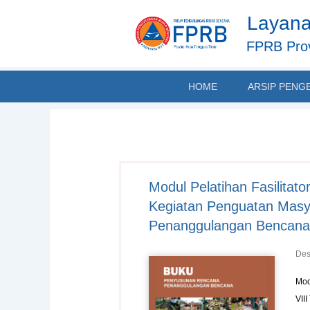
Skip
Layana
to
content
FPRB Prov
HOME
ARSIP PENG
Modul Pelatihan Fasilita
Kegiatan Penguatan Masy
Penanggulangan Bencana (
Des
Mod
VII