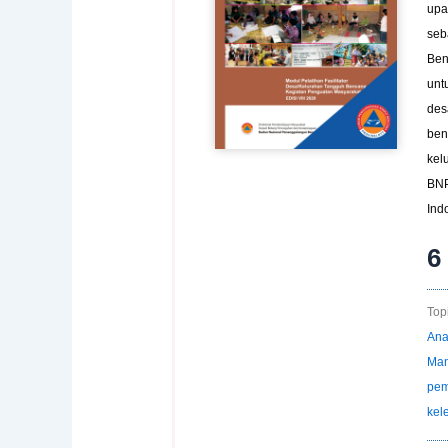
upa
seb
Ben
unt
des
ben
kel
BNP
Ind
6
Topi
Ana
Man
pem
kel