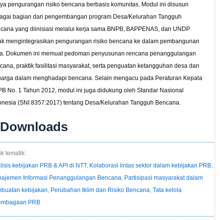
ya pengurangan risiko bencana berbasis komunitas. Modul ini disusun
agai bagian dari pengembangan program Desa/Kelurahan Tangguh
cana yang diinisiasi melalui kerja sama BNPB, BAPPENAS, dan UNDP
uk mengintegrasikan pengurangan risiko bencana ke dalam pembangunan
a. Dokumen ini memuat pedoman penyusunan rencana penanggulangan
cana, praktik fasilitasi masyarakat, serta penguatan ketangguhan desa dan
uarga dalam menghadapi bencana. Selain mengacu pada Peraturan Kepala
B No. 1 Tahun 2012, modul ini juga didukung oleh Standar Nasional
onesia (SNI 8357:2017) tentang Desa/Kelurahan Tangguh Bencana.
Downloads
k tematik:
lisis kebijakan PRB & API di NTT
,
Kolaborasi lintas sektor dalam kebijakan PRB
,
ajemen Informasi Penanggulangan Bencana
,
Partisipasi masyarakat dalam
buatan kebijakan
,
Perubahan Iklim dan Risiko Bencana
,
Tata kelola
embagaan PRB