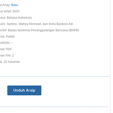
is Arsip:
Buku
un terbit: 2020
asa: Bahasa Indonesia
ulis: Sumino, Wahyu Heniwati, dan Indra Baskoro Adi
erbit: Badan Nasional Penanggulangan Bencana (BNPB)
nsi: Publik
N/ISSN: –
mat: PDF
ran File: 2
al: 32 halaman
Unduh Arsip