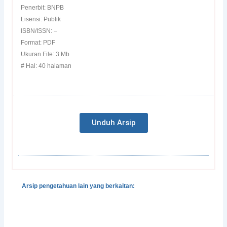
Penerbit: BNPB
Lisensi: Publik
ISBN/ISSN: –
Format: PDF
Ukuran File: 3 Mb
# Hal: 40 halaman
Unduh Arsip
Arsip pengetahuan lain yang berkaitan:
Gender, Development and Disasters