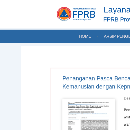
Skip
Layana
to
content
FPRB Prov
HOME
ARSIP PENG
Penanganan Pasca Bencana
Kemanusian dengan Kepner
Des
Ben
wil
war