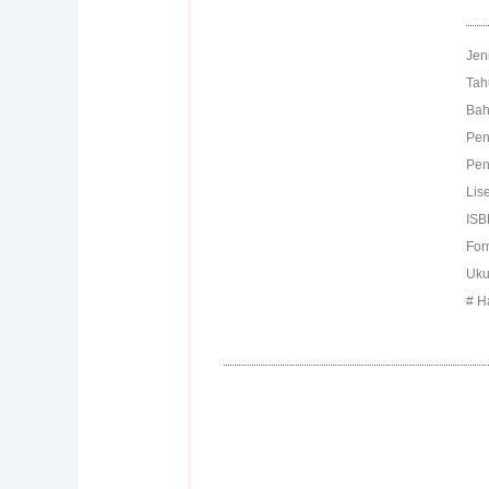
Jen
Tah
Bah
Pen
Pen
Lise
ISB
For
Uku
# H