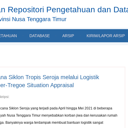
n Repositori Pengetahuan dan Da
insi Nusa Tenggara Timur
ETAHUAN
DATABASE
ARSIP
KIRIM/LAPOR ARSIP
 Siklon Tropis Seroja melalui Logistik
-Tregoe Situation Appraisal
kripsi:
cana Siklon Seroja yang terjadi pada April hingga Mei 2021 di beberapa
ayah Nusa Tenggara Timur menyebabkan korban jiwa dan kerusakan rumah
ga. Banyaknya warga terdampak membuat bantuan logistik sangat