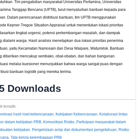
utuhkan. Tim pengabdian masyarakat Universitas Pertamina, Universitas
tamina Tanggap Bencana (UPTB), turut menyalurkan bantuan kepada para
ban. Dalam perencanaan distribusi bantuan, tim UPTB menggunakan
ode Kepner-Tregoe Situation Appraisal untuk menentukan lokasi prioritas
dasarkan tingkat urgensi, potensi perkembangan masalah, dan dampak
g dialami warga. Hasil analisis menetapkan dua lokasi prioritas penerima
tuan, yaitu Kecamatan Namosain dan Desa Waipare, Watumilok. Bantuan
g diberikan mencakup sembako, obat-obatan, dan bahan bangunan.
luasi melalui kuesioner menunjukkan bahwa warga sangat puas dengan
tribusi bantuan logistik yang mereka terima.
5
Downloads
k tematik:
eminasi hasil riset kebencanaan
,
Kebijakan Kebencanaan
,
Kolaborasi lintas
tor dalam kebijakan PRB
,
Komunikasi Risiko
,
Partisipasi masyarakat dalam
buatan kebijakan
,
Pengelolaan arsip dan dokumentasi pengetahuan
,
Risiko
cana
,
Tata kelola kelembagaan PRB