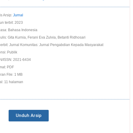
is Arsip:
Jurnal
un terbit: 2023
asa: Bahasa Indonesia
ulis: Gita Kurnia, Ferani Eva Zulvia, Betanti Ridhosari
erbit: Jurnal Komunitas: Jurnal Pengabdian Kepada Masyarakat
nsi: Publik
N/ISSN: 2021-6434
mat: PDF
ran File: 1 MB
al: 11 halaman
Unduh Arsip