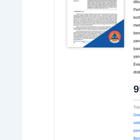
dib
Per
kor
met
ber
yan
ban
yan
Eva
dis
9
Topi
Dis
sek
pem
Ben