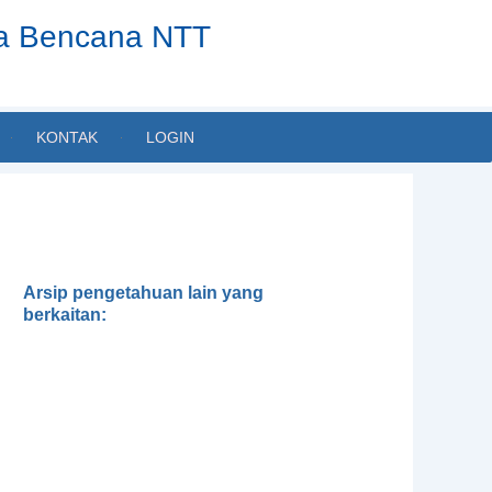
ta Bencana NTT
KONTAK
LOGIN
Arsip pengetahuan lain yang
berkaitan:
Gender, Development and
Disasters
Pedoman Pengintegrasian
Gender dalam Klaster