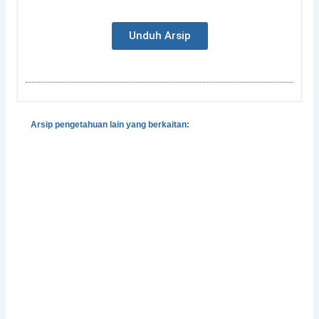
Unduh Arsip
Arsip pengetahuan lain yang berkaitan:
Gender, Development and Disasters
Pedoman Pengintegrasian Gender dalam Klaster
Pengungsian dan Perlindungan
Integrasi Pencegahan dan Penangangan Kekerasan
Berbasis-Gender dalam Situasi Bencana
Perlindungan Perempuan Korban Bencana