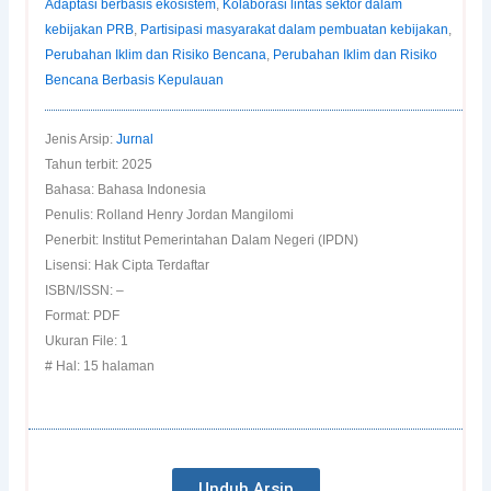
Adaptasi berbasis ekosistem
,
Kolaborasi lintas sektor dalam
kebijakan PRB
,
Partisipasi masyarakat dalam pembuatan kebijakan
,
Perubahan Iklim dan Risiko Bencana
,
Perubahan Iklim dan Risiko
Bencana Berbasis Kepulauan
Jenis Arsip:
Jurnal
Tahun terbit: 2025
Bahasa: Bahasa Indonesia
Penulis: Rolland Henry Jordan Mangilomi
Penerbit: Institut Pemerintahan Dalam Negeri (IPDN)
Lisensi: Hak Cipta Terdaftar
ISBN/ISSN: –
Format: PDF
Ukuran File: 1
# Hal: 15 halaman
Unduh Arsip