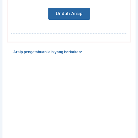
Unduh Arsip
Arsip pengetahuan lain yang berkaitan:
Gender, Development and Disasters
Pedoman Pengintegrasian Gender dalam Klaster
Pengungsian dan Perlindungan
Integrasi Pencegahan dan Penangangan Kekerasan
Berbasis-Gender dalam Situasi Bencana
Perlindungan Perempuan Korban Bencana