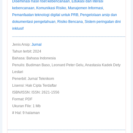
Diseminasi hasil riset kebencanaan
,
Edukasi dan literasi
kebencanaan
,
Komunikasi Risiko
,
Manajemen Informasi
,
Pemanfaatan teknologi digital untuk PRB
,
Pengelolaan arsip dan
dokumentasi pengetahuan
,
Risiko Bencana
,
Sistem peringatan dini
inklusif
Jenis Arsip:
Jurnal
Tahun terbit: 2024
Bahasa: Bahasa Indonesia
Penulis: Budiman Baso, Leonard Peter Gelu, Anastasia Kadek Dety
Lestari
Penerbit: Jurnal Teknikom
Lisensi: Hak Cipta Terdaftar
ISBN/ISSN: ISSN: 2621-1556
Format: PDF
Ukuran File: 1 Mb
# Hal: 9 halaman