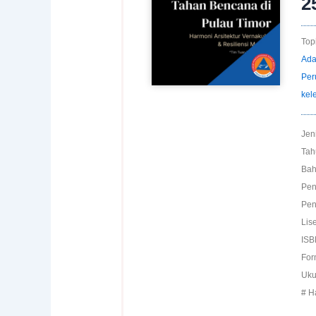
2
Topi
Ada
Per
kel
Jen
Tah
Bah
Pen
Pen
Lis
ISB
For
Uku
# H