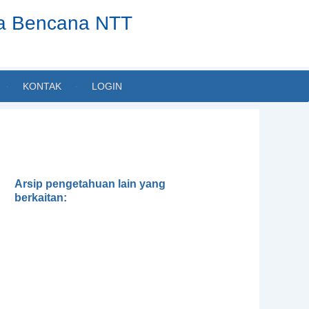
ta Bencana NTT
KONTAK
LOGIN
Arsip pengetahuan lain yang
berkaitan:
Gender, Development and
Disasters
Pedoman Pengintegrasian
Gender dalam Klaster