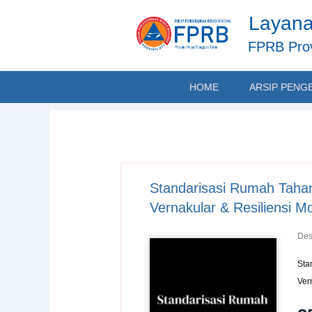
Skip
Layana
to
content
FPRB Prov
HOME
ARSIP PENG
Standarisasi Rumah Tahan
Vernakular & Resiliensi M
Des
Sta
Ver