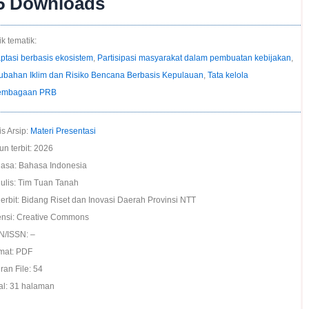
5
Downloads
k tematik:
ptasi berbasis ekosistem
,
Partisipasi masyarakat dalam pembuatan kebijakan
,
ubahan Iklim dan Risiko Bencana Berbasis Kepulauan
,
Tata kelola
embagaan PRB
is Arsip:
Materi Presentasi
un terbit: 2026
asa: Bahasa Indonesia
ulis: Tim Tuan Tanah
erbit: Bidang Riset dan Inovasi Daerah Provinsi NTT
ensi: Creative Commons
N/ISSN: –
mat: PDF
ran File: 54
al: 31 halaman