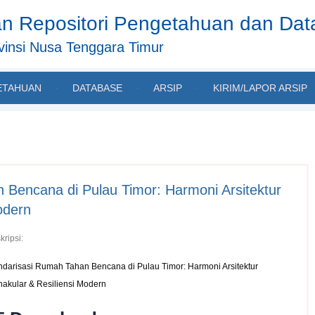
n Repositori Pengetahuan dan Da
insi Nusa Tenggara Timur
ETAHUAN
DATABASE
ARSIP
KIRIM/LAPOR ARSIP
 Bencana di Pulau Timor: Harmoni Arsitektur
odern
kripsi:
ndarisasi Rumah Tahan Bencana di Pulau Timor: Harmoni Arsitektur
nakular & Resiliensi Modern