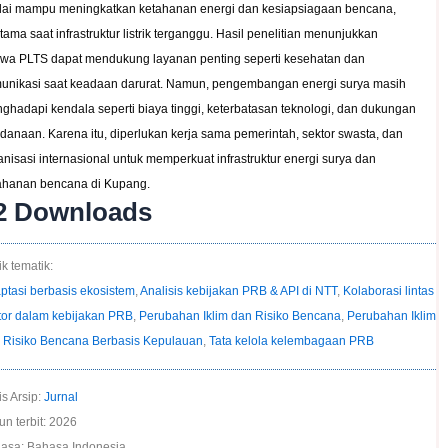
ilai mampu meningkatkan ketahanan energi dan kesiapsiagaan bencana,
tama saat infrastruktur listrik terganggu. Hasil penelitian menunjukkan
wa PLTS dapat mendukung layanan penting seperti kesehatan dan
unikasi saat keadaan darurat. Namun, pengembangan energi surya masih
ghadapi kendala seperti biaya tinggi, keterbatasan teknologi, dan dukungan
danaan. Karena itu, diperlukan kerja sama pemerintah, sektor swasta, dan
anisasi internasional untuk memperkuat infrastruktur energi surya dan
ahanan bencana di Kupang.
2
Downloads
k tematik:
ptasi berbasis ekosistem
,
Analisis kebijakan PRB & API di NTT
,
Kolaborasi lintas
tor dalam kebijakan PRB
,
Perubahan Iklim dan Risiko Bencana
,
Perubahan Iklim
 Risiko Bencana Berbasis Kepulauan
,
Tata kelola kelembagaan PRB
is Arsip:
Jurnal
un terbit: 2026
asa: Bahasa Indonesia