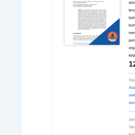
din
teru
bah
kom
men
pen
org
ket
1
Topi
Ada
sek
dan
Jen
Tah
Bah