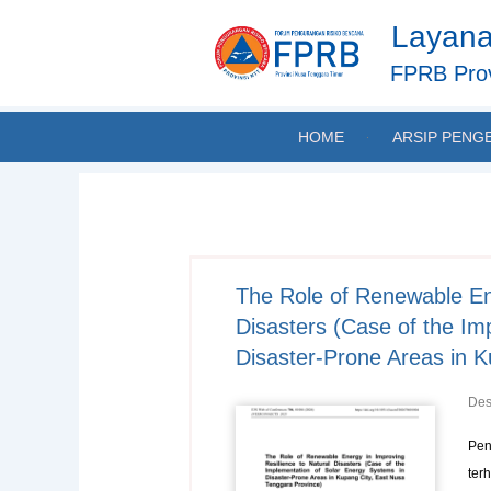
Skip
Layana
to
content
FPRB Prov
HOME
ARSIP PENG
The Role of Renewable Ene
Disasters (Case of the Im
Disaster-Prone Areas in 
Des
Pen
ter