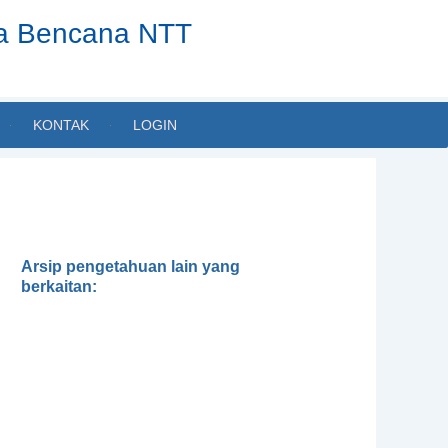
ta Bencana NTT
KONTAK
LOGIN
Arsip pengetahuan lain yang
berkaitan:
Dialektika Pengetahuan Lokal
dan Ilmiah dalam Pengelolaan
Lingkungan: Mungkinkah tanpa
Transdisiplin?
Kerentanan terhadap Iklim dan
Analisa Kapasitas