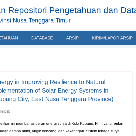
n Repositori Pengetahuan dan Da
insi Nusa Tenggara Timur
ETAHUAN
DATABASE
ARSIP
KIRIM/LAPOR ARSIP
rgy in Improving Resilience to Natural
plementation of Solar Energy Systems in
Kupang City, East Nusa Tenggara Province)
kripsi:
elitian ini membahas peran energi surya di Kota Kupang, NTT, yang rentan
hadap gempa bumi, angin kencang, dan kekeringan. Sistem tenaga surya