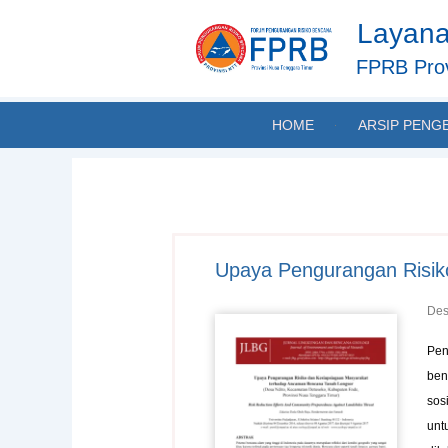
Skip
Layana
to
content
FPRB Prov
HOME
ARSIP PENG
Upaya Pengurangan Risik
Des
Pen
ben
sos
unt