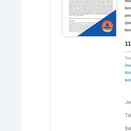
dil
ber
par
(pa
ben
1
Topi
Dis
Ris
ten
Jen
Ta
Ba