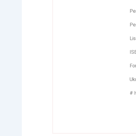
Pe
Pe
Lis
IS
Fo
Uku
# 