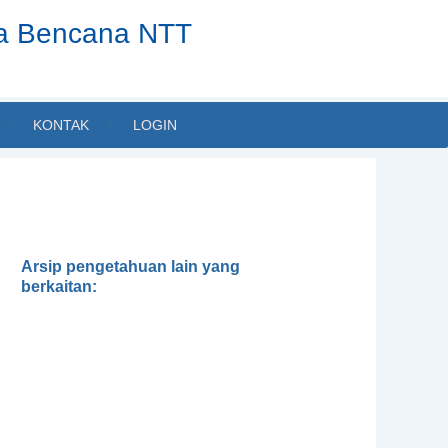
ta Bencana NTT
KONTAK
LOGIN
Arsip pengetahuan lain yang
berkaitan:
Dialektika Pengetahuan Lokal
dan Ilmiah dalam Pengelolaan
Lingkungan: Mungkinkah tanpa
Transdisiplin?
Kerentanan terhadap Iklim dan
Analisa Kapasitas