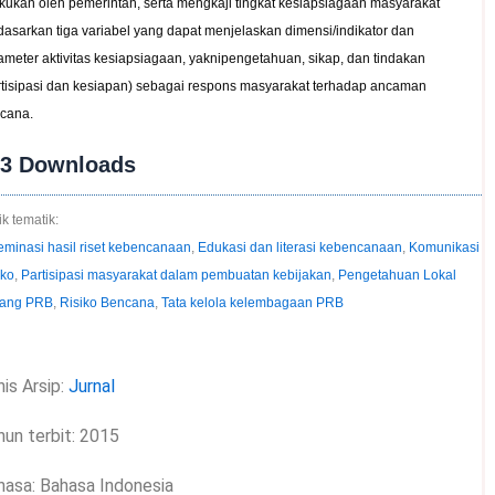
akukan oleh pemerintah, serta mengkaji tingkat kesiapsiagaan masyarakat
dasarkan tiga variabel yang dapat menjelaskan dimensi/indikator dan
ameter aktivitas kesiapsiagaan, yaknipengetahuan, sikap, dan tindakan
rtisipasi dan kesiapan) sebagai respons masyarakat terhadap ancaman
cana.
13
Downloads
k tematik:
eminasi hasil riset kebencanaan
,
Edukasi dan literasi kebencanaan
,
Komunikasi
iko
,
Partisipasi masyarakat dalam pembuatan kebijakan
,
Pengetahuan Lokal
tang PRB
,
Risiko Bencana
,
Tata kelola kelembagaan PRB
is Arsip:
Jurnal
hun terbit: 2015
hasa: Bahasa Indonesia