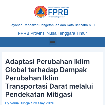
Skip
Post
to
navigation
content
Layanan Repositori Pengetahuan dan Data Bencana NTT
FPRB Provinsi Nusa Tenggara Timur
Menu
Adaptasi Perubahan Iklim
Global terhadap Dampak
Perubahan Iklim
Transportasi Darat melalui
Pendekatan Mitigasi
By
Vania Bunga
/
20 May 2026