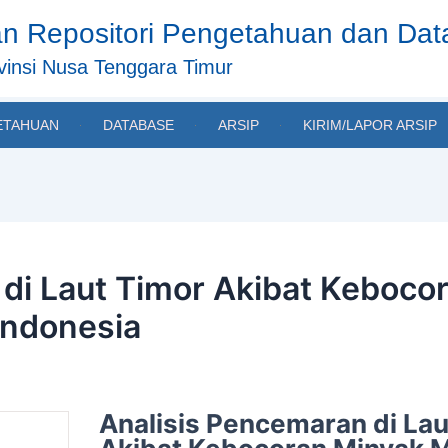
n Repositori Pengetahuan dan Da
insi Nusa Tenggara Timur
ETAHUAN
DATABASE
ARSIP
KIRIM/LAPOR ARSIP
 di Laut Timor Akibat Keboco
 Indonesia
Analisis Pencemaran di Lau