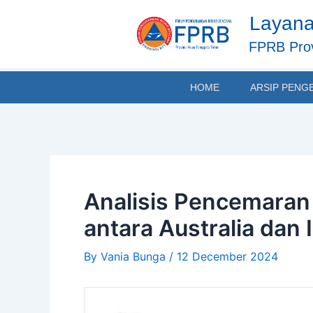
Skip
Post
Layana
to
navigation
content
FPRB Prov
HOME
ARSIP PENG
Analisis Pencemaran
antara Australia dan
By
Vania Bunga
/
12 December 2024