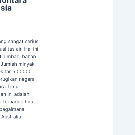
Montara
esia
ang sangat serius
itas air. Hal ini
ti limbah, bahan
. Jumlah minyak
ekitar 500.000
erugikan negara
ra Timur.
an ini adalah
a terhadap Laut
 bagaimana
Australia