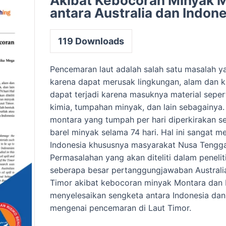
Akibat Kebocoran Minyak 
antara Australia dan Indon
119
Downloads
Pencemaran laut adalah salah satu masalah y
karena dapat merusak lingkungan, alam dan kual
dapat terjadi karena masuknya material seper
kimia, tumpahan minyak, dan lain sebagainya
montara yang tumpah per hari diperkirakan s
barel minyak selama 74 hari. Hal ini sangat m
Indonesia khususnya masyarakat Nusa Tengga
Permasalahan yang akan diteliti dalam peneliti
seberapa besar pertanggungjawaban Australi
Timor akibat kebocoran minyak Montara dan
menyelesaikan sengketa antara Indonesia dan 
mengenai pencemaran di Laut Timor.