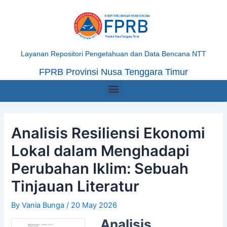
Skip
Post
to
navigation
content
Layanan Repositori Pengetahuan dan Data Bencana NTT
FPRB Provinsi Nusa Tenggara Timur
Menu
Analisis Resiliensi Ekonomi
Lokal dalam Menghadapi
Perubahan Iklim: Sebuah
Tinjauan Literatur
By
Vania Bunga
/
20 May 2026
Analisis