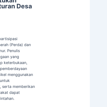
tukan
turan Desa
artisipasi
erah (Perda) dan
ur. Penulis
bagaan yang
ip keterbukaan,
an pemberdayaan
rtikel menggunakan
 untuk
T, serta memberikan
rakat dapat
intahan.