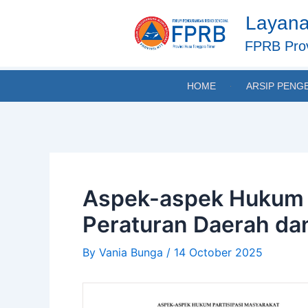
Skip
Post
Layana
to
navigation
content
FPRB Prov
HOME
ARSIP PENG
Aspek-aspek Hukum 
Peraturan Daerah da
By
Vania Bunga
/
14 October 2025