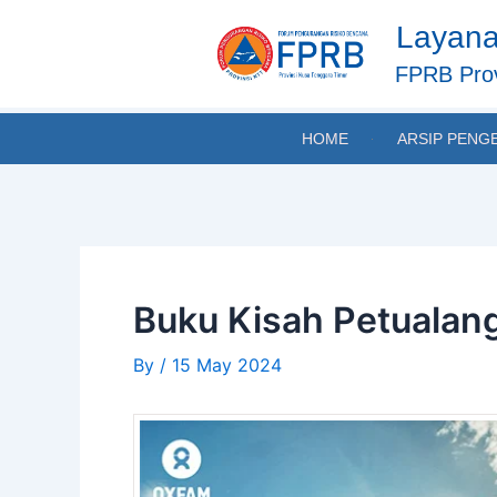
Skip
Post
Layana
to
navigation
content
FPRB Prov
HOME
ARSIP PENG
Buku Kisah Petualan
By
/
15 May 2024