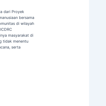
a dari Proyek
emanusiaan bersama
omunitas di wilayah
k ICDRC
lnya masyarakat di
g tidak menentu
ncana, serta