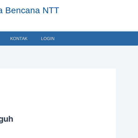
ta Bencana NTT
KONTAK
LOGIN
gguh