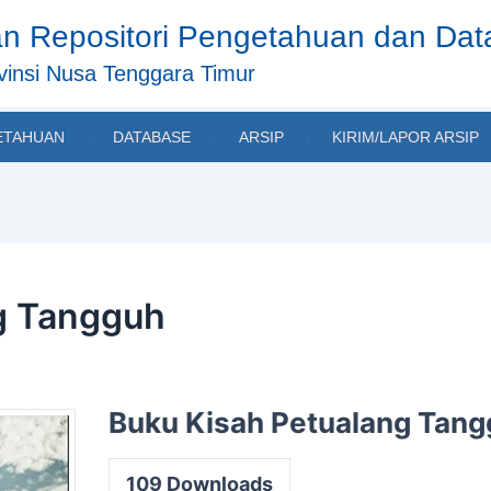
n Repositori Pengetahuan dan Da
insi Nusa Tenggara Timur
ETAHUAN
DATABASE
ARSIP
KIRIM/LAPOR ARSIP
g Tangguh
Buku Kisah Petualang Tan
109
Downloads