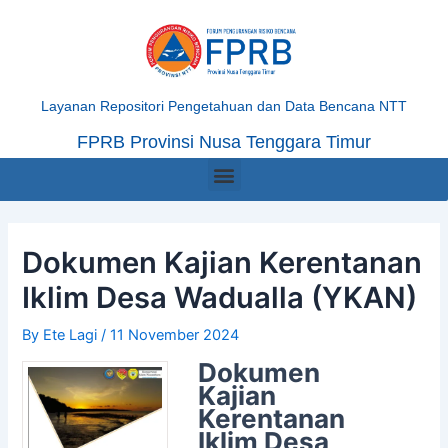
Skip
Post
to
navigation
content
Layanan Repositori Pengetahuan dan Data Bencana NTT
FPRB Provinsi Nusa Tenggara Timur
Menu
Dokumen Kajian Kerentanan
Iklim Desa Wadualla (YKAN)
By
Ete Lagi
/
11 November 2024
Dokumen
Kajian
Kerentanan
Iklim Desa