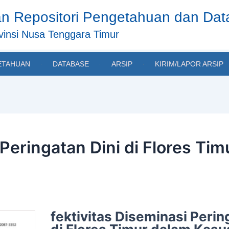
n Repositori Pengetahuan dan Da
insi Nusa Tenggara Timur
ETAHUAN
DATABASE
ARSIP
KIRIM/LAPOR ARSIP
 Peringatan Dini di Flores Ti
fektivitas Diseminasi Perin