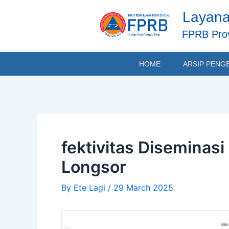
Skip
Post
Layana
to
navigation
content
FPRB Prov
HOME
ARSIP PENG
fektivitas Diseminasi
Longsor
By
Ete Lagi
/
29 March 2025