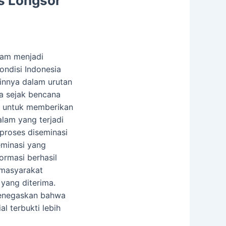
us Longsor
lam menjadi
ondisi Indonesia
ainnya dalam urutan
a sejak bencana
a untuk memberikan
alam yang terjadi
proses diseminasi
eminasi yang
rmasi berhasil
 masyarakat
yang diterima.
 menegaskan bahwa
l terbukti lebih