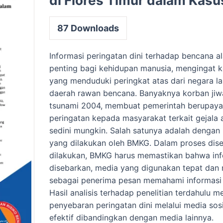
di Flores Timur dalam Kas
87
Downloads
Informasi peringatan dini terhadap bencana a
penting bagi kehidupan manusia, mengingat k
yang menduduki peringkat atas dari negara l
daerah rawan bencana. Banyaknya korban jiw
tsunami 2004, membuat pemerintah berupay
peringatan kepada masyarakat terkait gejala 
sedini mungkin. Salah satunya adalah dengan 
yang dilakukan oleh BMKG. Dalam proses dis
dilakukan, BMKG harus memastikan bahwa info
disebarkan, media yang digunakan tepat dan
sebagai penerima pesan memahami informasi 
Hasil analisis terhadap penelitian terdahulu
penyebaran peringatan dini melalui media sosia
efektif dibandingkan dengan media lainnya.