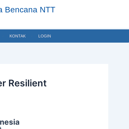
ta Bencana NTT
KONTAK
LOGIN
r Resilient
onesia