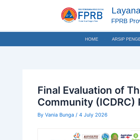
Skip
Post
Layana
to
navigation
content
FPRB Prov
HOME
ARSIP PENG
Final Evaluation of T
Community (ICDRC) P
By
Vania Bunga
/
4 July 2026