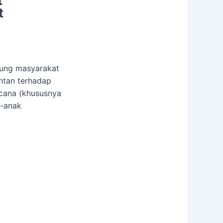
t
t
kung masyarakat
ntan terhadap
ncana (khususnya
k-anak