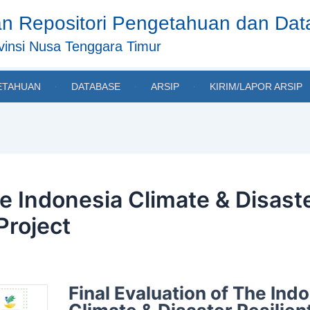
n Repositori Pengetahuan dan Da
insi Nusa Tenggara Timur
ETAHUAN
DATABASE
ARSIP
KIRIM/LAPOR ARSIP
he Indonesia Climate & Disaste
roject
Final Evaluation of The Ind