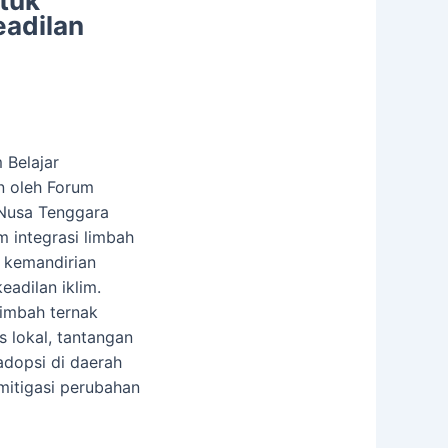
ntuk
eadilan
 Belajar
n oleh Forum
 Nusa Tenggara
m integrasi limbah
 kemandirian
adilan iklim.
limbah ternak
s lokal, tantangan
adopsi di daerah
mitigasi perubahan