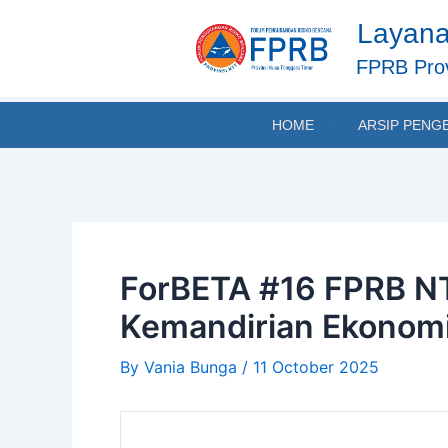
Skip
Post
Layana
to
navigation
content
FPRB Prov
HOME
ARSIP PENG
ForBETA #16 FPRB NT
Kemandirian Ekonomi 
By
Vania Bunga
/
11 October 2025