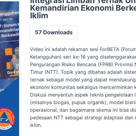
Integrasi Limbah Ternak U
Kemandirian Ekonomi Berk
Iklim
57
Downloads
Video ini adalah rekaman sesi ForBETA (Forum
Ketangguhan) seri ke-16 yang diselenggaraka
Pengurangan Risiko Bencana (FPRB) Provinsi
Timur (NTT). Topik yang dibahas adalah siste
ternak sebagai model yang dapat mendukung
ekonomi komunitas sekaligus mencerminkan ke
Diskusi menyentuh aspek teknis pengelolaan 
(misalnya biogas, pupuk organik), model bisni
operasional, dan bagaimana skema ini bisa di
pedesaan NTT sebagai strategi adaptasi dan 
iklim.