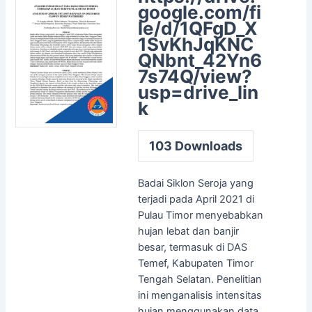
google.com/fi
le/d/1QFgD_X
1SvKhJqKNC
QNbnt_42Yn6
7s74Q/view?
usp=drive_lin
k
103
Downloads
Badai Siklon Seroja yang
terjadi pada April 2021 di
Pulau Timor menyebabkan
hujan lebat dan banjir
besar, termasuk di DAS
Temef, Kabupaten Timor
Tengah Selatan. Penelitian
ini menganalisis intensitas
hujan menggunakan data