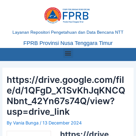
Skip
Post
to
navigation
content
Layanan Repositori Pengetahuan dan Data Bencana NTT
FPRB Provinsi Nusa Tenggara Timur
Menu
https://drive.google.com/fil
e/d/1QFgD_X1SvKhJqKNCQ
Nbnt_42Yn67s74Q/view?
usp=drive_link
By
Vania Bunga
/
13 December 2024
https://drive.