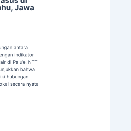
Kasus di
ahu, Jawa
bungan antara
ngan indikator
ir di Palu’e, NTT
nunjukkan bahwa
liki hubungan
kal secara nyata