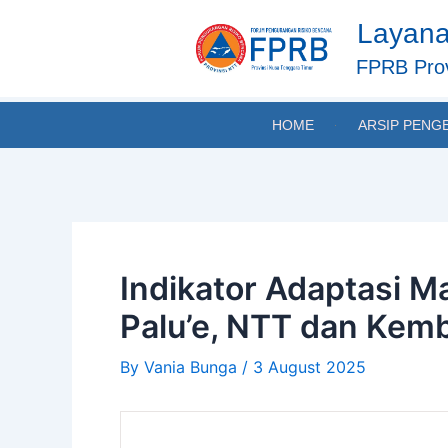
Skip
Post
Layana
to
navigation
content
FPRB Prov
HOME
ARSIP PENG
Indikator Adaptasi Ma
Palu’e, NTT dan Kem
By
Vania Bunga
/
3 August 2025