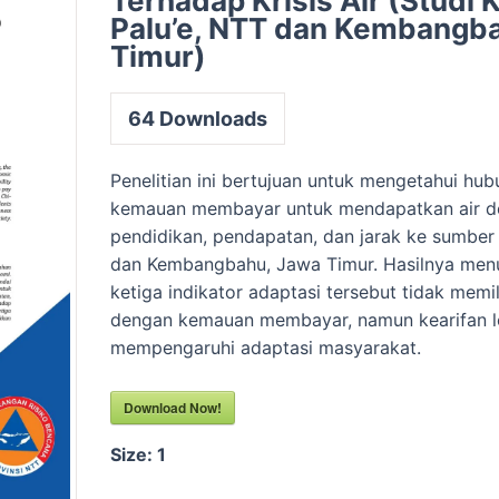
Terhadap Krisis Air (Studi 
Palu’e, NTT dan Kembangb
Timur)
64
Downloads
Penelitian ini bertujuan untuk mengetahui hu
kemauan membayar untuk mendapatkan air de
pendidikan, pendapatan, dan jarak ke sumber a
dan Kembangbahu, Jawa Timur. Hasilnya me
ketiga indikator adaptasi tersebut tidak memi
dengan kemauan membayar, namun kearifan lo
mempengaruhi adaptasi masyarakat.
Download Now!
Size:
1