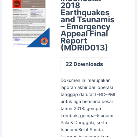
2018
Earthquakes
and Tsunamis
– Emergency
Appeal Final
Report
(MDRID013)
22
Downloads
Dokumen ini merupakan
laporan akhir dari operasi
tanggap darurat IFRC–PMI
untuk tiga bencana besar
tahun 2018: gempa
Lombok, gempa–tsunami
Palu & Donggala, serta
tsunami Selat Sunda.
Laporan ini merangkum