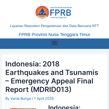
Skip
Post
to
navigation
content
Layanan Repositori Pengetahuan dan Data Bencana NTT
FPRB Provinsi Nusa Tenggara Timur
Menu
Indonesia: 2018
Earthquakes and Tsunamis
– Emergency Appeal Final
Report (MDRID013)
By
Vania Bunga
/
1 April 2026
Indonesia: