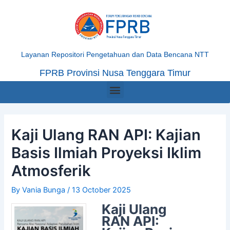
Skip
Post
to
navigation
content
Layanan Repositori Pengetahuan dan Data Bencana NTT
FPRB Provinsi Nusa Tenggara Timur
Menu
Kaji Ulang RAN API: Kajian
Basis Ilmiah Proyeksi Iklim
Atmosferik
By
Vania Bunga
/
13 October 2025
Kaji Ulang
RAN API: