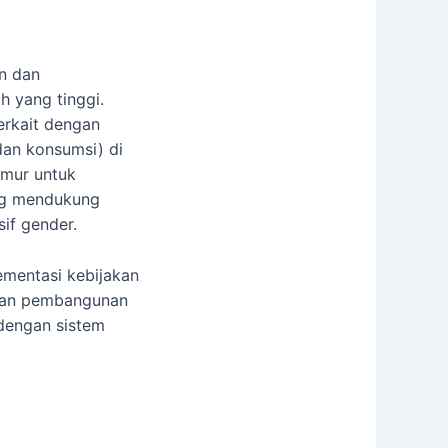
n dan
h yang tinggi.
terkait dengan
dan konsumsi) di
imur untuk
ng mendukung
if gender.
ementasi kebijakan
naan pembangunan
 dengan sistem