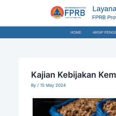
Skip
Post
Layana
to
navigation
content
FPRB Prov
HOME
ARSIP PENG
Kajian Kebijakan Ke
By
/
15 May 2024