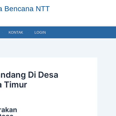
ta Bencana NTT
KONTAK
LOGIN
andang Di Desa
a Timur
rakan