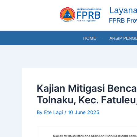
Skip
Post
Layana
to
navigation
content
FPRB Prov
HOME
ARSIP PENG
Kajian Mitigasi Benc
Tolnaku, Kec. Fatule
By
Ete Lagi
/
10 June 2025