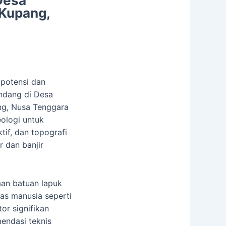
Desa
 Kupang,
 potensi dan
andang di Desa
ng, Nusa Tenggara
eologi untuk
tif, dan topografi
 dan banjir
aan batuan lapuk
itas manusia seperti
or signifikan
ndasi teknis