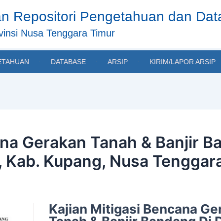
n Repositori Pengetahuan dan Da
insi Nusa Tenggara Timur
ETAHUAN
DATABASE
ARSIP
KIRIM/LAPOR ARSIP
ana Gerakan Tanah & Banjir B
u, Kab. Kupang, Nusa Tenggar
Kajian Mitigasi Bencana Ge