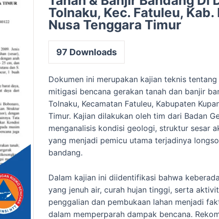
Tanah & Banjir Bandang Di 
Tolnaku, Kec. Fatuleu, Kab.
Nusa Tenggara Timur
97
Downloads
Dokumen ini merupakan kajian teknis tentang
mitigasi bencana gerakan tanah dan banjir b
Tolnaku, Kecamatan Fatuleu, Kabupaten Kupa
Timur. Kajian dilakukan oleh tim dari Badan G
menganalisis kondisi geologi, struktur sesar ak
yang menjadi pemicu utama terjadinya longsor
bandang.
Dalam kajian ini diidentifikasi bahwa keberad
yang jenuh air, curah hujan tinggi, serta aktiv
penggalian dan pembukaan lahan menjadi fakt
dalam memperparah dampak bencana. Rekome