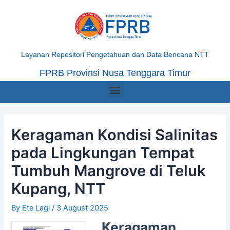
Skip
Post
to
navigation
content
Layanan Repositori Pengetahuan dan Data Bencana NTT
FPRB Provinsi Nusa Tenggara Timur
Menu
Keragaman Kondisi Salinitas
pada Lingkungan Tempat
Tumbuh Mangrove di Teluk
Kupang, NTT
By
Ete Lagi
/
3 August 2025
Keragaman