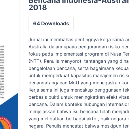
Bencana Indonesia-Austral
2018
64
Downloads
Jurnal ini membahas pentingnya kerja sama a
Australia dalam upaya pengurangan risiko be
fokus pada implementasi program di Nusa Te
(NTT). Penulis menyoroti tantangan yang dih
pengelolaan bencana, serta bagaimana kedua
untuk memperkuat kapasitas manajemen risik
penandatanganan MoU yang menegaskan kom
Kerja sama ini juga mencakup penggunaan tek
berbasis bukti untuk meningkatkan efektivita
bencana. Dalam konteks hubungan internasional
menjelaskan bahwa isu bencana telah menjadi
yang melibatkan berbagai aktor, baik negara
negara. Penulis mencatat bahwa meskipun ter