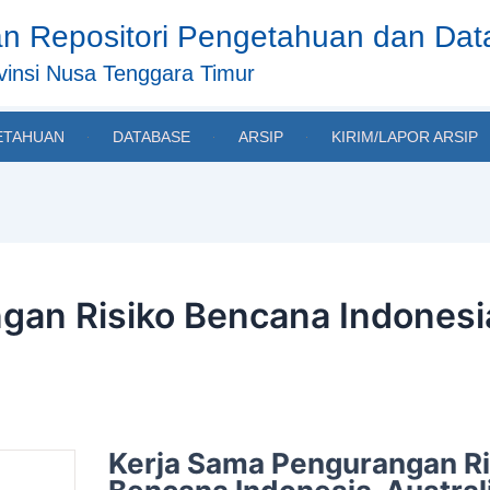
n Repositori Pengetahuan dan Da
insi Nusa Tenggara Timur
ETAHUAN
DATABASE
ARSIP
KIRIM/LAPOR ARSIP
gan Risiko Bencana Indonesi
Kerja Sama Pengurangan Ri