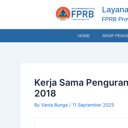
Skip
Post
Layana
to
navigation
content
FPRB Prov
HOME
ARSIP PENG
Kerja Sama Penguran
2018
By
Vania Bunga
/
11 September 2025