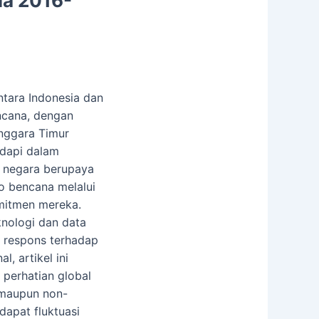
ia 2016-
ntara Indonesia dan
ncana, dengan
nggara Timur
adapi dalam
 negara berupaya
o bencana melalui
itmen mereka.
nologi dan data
s respons terhadap
, artikel ini
 perhatian global
 maupun non-
dapat fluktuasi