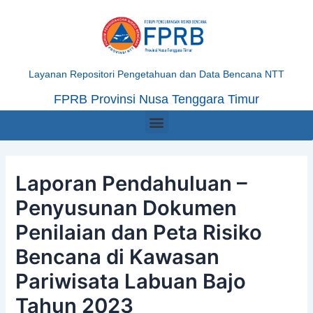
Skip
Post
to
navigation
content
Layanan Repositori Pengetahuan dan Data Bencana NTT
FPRB Provinsi Nusa Tenggara Timur
Menu
Laporan Pendahuluan –
Penyusunan Dokumen
Penilaian dan Peta Risiko
Bencana di Kawasan
Pariwisata Labuan Bajo
Tahun 2023