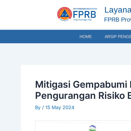
Skip
Post
Layana
to
navigation
content
FPRB Prov
HOME
ARSIP PENG
Mitigasi Gempabumi 
Pengurangan Risiko 
By
/
15 May 2024