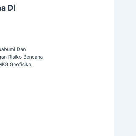
a Di
mpabumi Dan
gan Risiko Bencana
BMKG Geofisika,