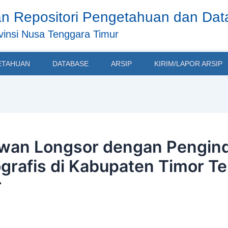
n Repositori Pengetahuan dan Da
insi Nusa Tenggara Timur
ETAHUAN
DATABASE
ARSIP
KIRIM/LAPOR ARSIP
wan Longsor dengan Pengind
grafis di Kabupaten Timor Te
r