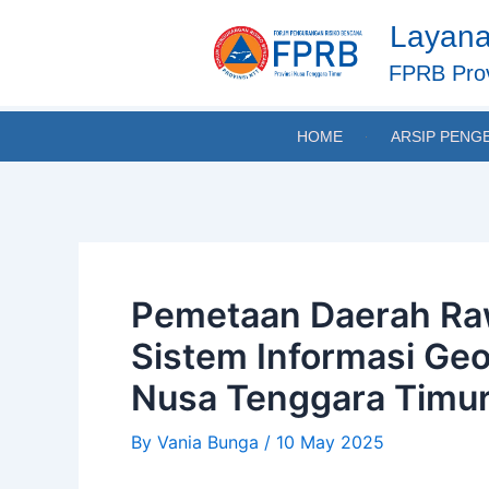
Skip
Post
Layana
to
navigation
content
FPRB Prov
HOME
ARSIP PENG
Pemetaan Daerah Ra
Sistem Informasi Geo
Nusa Tenggara Timu
By
Vania Bunga
/
10 May 2025