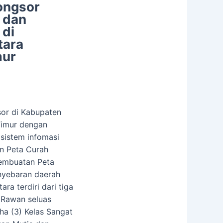
ongsor
 dan
 di
tara
mur
sor di Kabupaten
Timur dengan
sistem infomasi
an Peta Curah
pembuatan Peta
enyebaran daerah
a terdiri dari tiga
k Rawan seluas
ha (3) Kelas Sangat