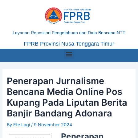
Skip
Post
to
navigation
content
Layanan Repositori Pengetahuan dan Data Bencana NTT
FPRB Provinsi Nusa Tenggara Timur
Menu
Penerapan Jurnalisme
Bencana Media Online Pos
Kupang Pada Liputan Berita
Banjir Bandang Adonara
By
Ete Lagi
/
9 November 2024
Penerapan