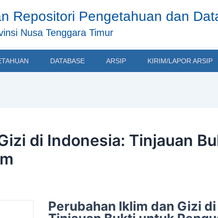
n Repositori Pengetahuan dan Da
insi Nusa Tenggara Timur
ETAHUAN
DATABASE
ARSIP
KIRIM/LAPOR ARSIP
Gizi di Indonesia: Tinjauan B
am
Perubahan Iklim dan Gizi di