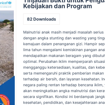
Tinjauan Bukti untuk Pengu
Kebijakan dan Program
82
Downloads
Malnutrisi anak masih menjadi masalah serius 
dengan angka stunting dan wasting yang ting
kemajuan dalam penanganan gizi. Hampir sep
lima tahun mengalami kemiskinan pangan anak
mendapatkan makanan beragam yang dibutu
optimal. Perubahan iklim memperparah situasi
mengganggu ketersediaan, kualitas, dan keb
serta memengaruhi praktik pemberian makan 
terhadap air bersih, dan layanan kesehatan. 
negara paling rentan terhadap bencana iklim,
akan meningkatkan angka malnutrisi dan ke
secara signifikan. Kondisi ini berdampak jan
kesehatan, pendidikan, dan kesejahteraan anak