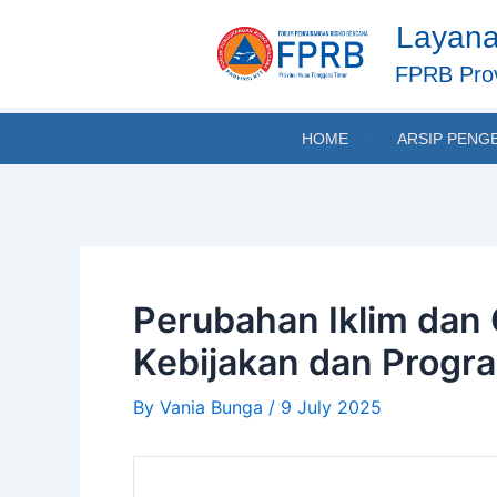
Skip
Post
Layana
to
navigation
content
FPRB Prov
HOME
ARSIP PENG
Perubahan Iklim dan 
Kebijakan dan Progr
By
Vania Bunga
/
9 July 2025