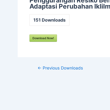
Penggurangan Resiko Be
Adaptasi Perubahan Iklil
151
Downloads
Download Now!
←
Previous Downloads