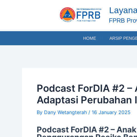
Skip
Post
Layana
to
navigation
content
FPRB Prov
HOME
ARSIP PENG
Podcast ForDIA #2 –
Adaptasi Perubahan I
By
Dany Wetangterah
/
16 January 2025
Podcast ForDIA #2 – Ana