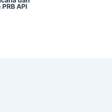
ncana dan
m PRB API