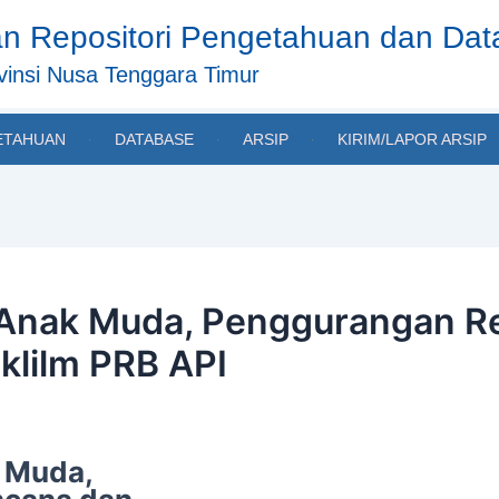
n Repositori Pengetahuan dan Da
insi Nusa Tenggara Timur
ETAHUAN
DATABASE
ARSIP
KIRIM/LAPOR ARSIP
 Anak Muda, Penggurangan R
klilm PRB API
k Muda,