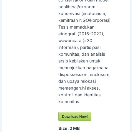
neoliberal/ekonomi-
konservasi (ecotourism,
kemitraan NGO/korporasi).
Tesis memadukan
etnografi (2016–2022),
wawancara (≈30
informan), partisipasi
komunitas, dan analisis
arsip kebijakan untuk
menunjukkan bagaimana
dispossession, enclosure,
dan upaya relokasi
memengaruhi akses,
kontrol, dan identitas
komunitas.
Download Now!
Size:
2 MB